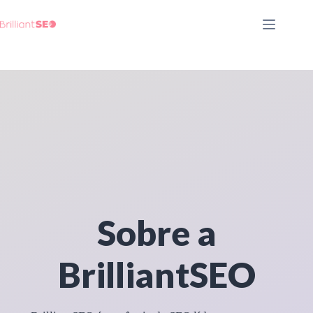
Pular
para
o
conteúdo
Sobre a
BrilliantSEO